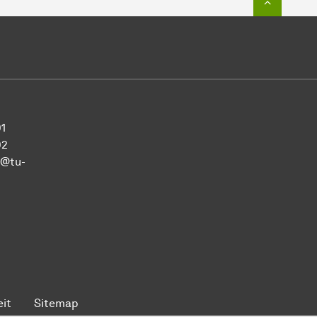
01
02
r@tu-
eit
Sitemap