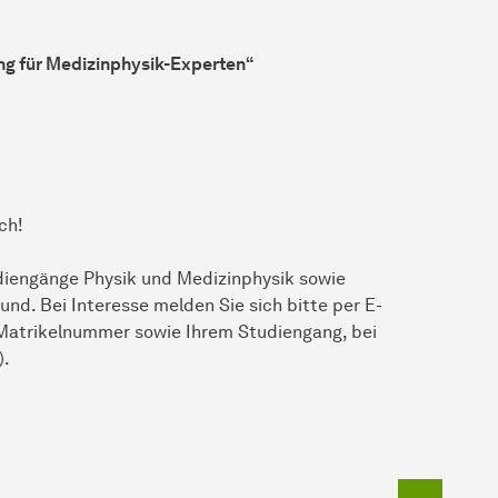
g für Medizinphysik-Experten“
ch!
udiengänge Physik und Medizinphysik sowie
nd. Bei Interesse melden Sie sich bitte per E-
 Matrikelnummer sowie Ihrem Studiengang, bei
).
Zum Seit