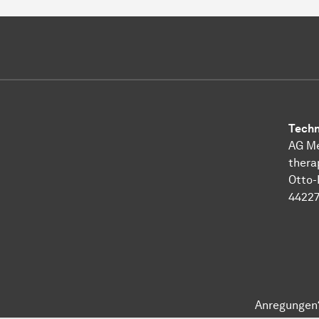
Techni
AG Me
thera
Otto-
44227
Anregungen