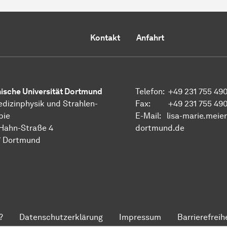
Kontakt
Anfahrt
sche Uni­ver­si­tät Dort­mund
Telefon: +49 231 755 49
dizinphysik und
Strahlen­
Fax: +49 231 755 49
pie
E-Mail: lisa-marie.meie
Hahn-Straße 4
dortmund.de
 Dort­mund
?
Datenschutzerklärung
Impressum
Barrierefreih