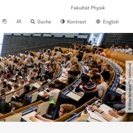
Fakultät Physik
Suche
Kontrast
English
© Oliver Schaper​/​TU Dortmund